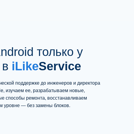
доступность всех компонентов для
оперативного ремонта вашей техники.
ndroid только у
 в
iLike
Service
ческой поддержке до инженеров и директора
e, изучаем ее, разрабатываем новые,
ые способы ремонта, восстанавливаем
м уровне — без замены блоков.