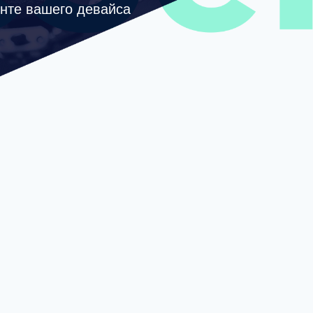
нте вашего девайса
есплатно
устройство
мне
Apple и Androi