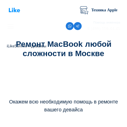
Перейти
к
Техника Apple
содержимому
Помощь инженера
8 (499) 350-44-45
Ремонт MacBook любой
iLikeService
»
Девайсы
сложности в Москве
Окажем всю необходимую помощь в ремонте
вашего девайса