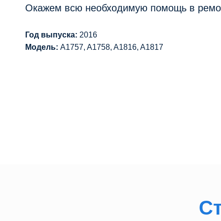
Окажем всю необходимую помощь в ремо
Год выпуска:
2016
Модель:
A1757, A1758, A1816, A1817
Сделаем бесплатную
Курьер бес
диагностику
заберет уст
Перезвоните 
Даю свое согласие на обработку персональных данных
С