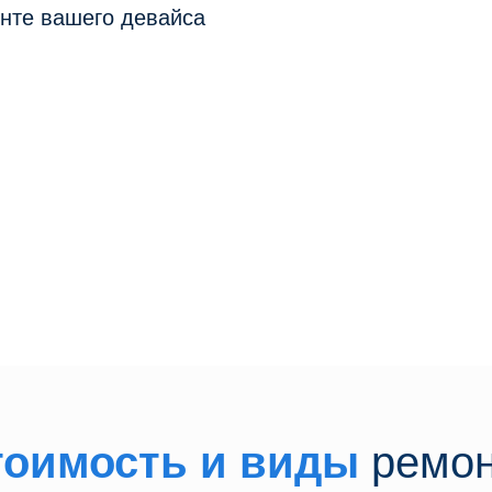
нте вашего девайса
платно
ройство
мне
тоимость и виды
ремо