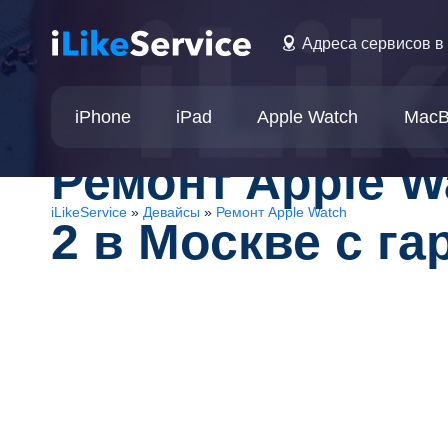
Перейти
к
Адреса сервисов в
содержимому
iPhone
iPad
Apple Watch
MacB
Ремонт Apple Wa
iLikeService
»
Девайсы
»
Ремонт Apple Watch
2 в Москве с га