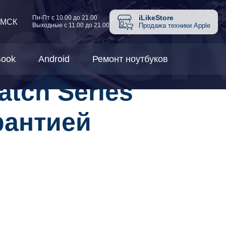
iLikeStore
Пн-Пт с 10.00 до 21.00
 МСК
Выходные с 11.00 до 21.00
Продажа техники Apple
ook
Android
Ремонт ноутбуков
tch Series
рантией