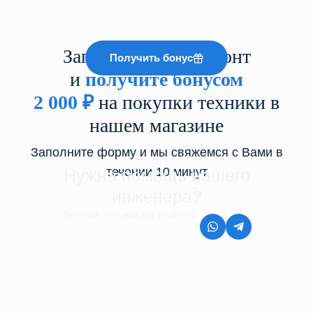
Запишитесь на ремонт
Получить бонус
и
получите бонусом
2 000
₽
на покупки техники в
нашем магазине
Заполните форму и мы свяжемся с Вами в
течении 10 минут
Нужна помощь нашего
инженера?
Звоните, пишите мы на связи:
8 (499) 350-44-45