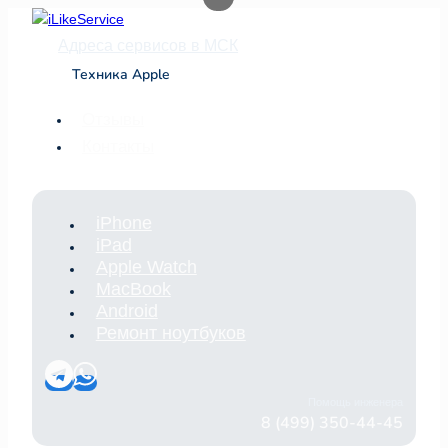
Перейти
к
Адреса сервисов в МСК
содержимому
Техника Apple
Отзывы
Контакты
iPhone
iPad
Apple Watch
MacBook
Android
Ремонт ноутбуков
Помощь инженера
8 (499) 350-44-45