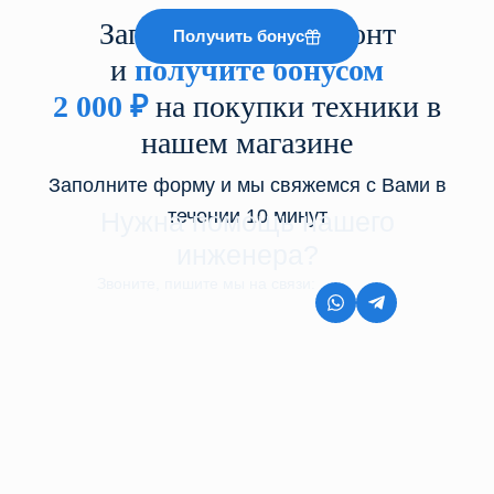
Запишитесь на ремонт
Получить бонус
и
получите бонусом
2 000
₽
на покупки техники в
нашем магазине
Заполните форму и мы свяжемся с Вами в
течении 10 минут
Нужна помощь нашего
инженера?
Звоните, пишите мы на связи:
8 (499) 350-44-45