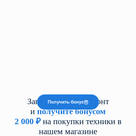
Запишитесь на ремонт
Получить бонус
и
получите бонусом
2 000
₽
на покупки техники в
нашем магазине