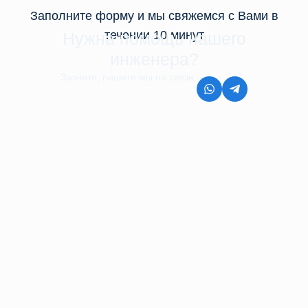
Заполните форму и мы свяжемся с Вами в
течении 10 минут
Нужна помощь нашего
инженера?
Звоните, пишите мы на связи:
8 (499) 350-44-45
Контакты