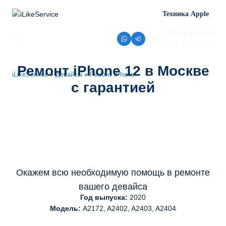
Перейти
Техника Apple
к
содержимому
Помощь инженера
8 (499) 350-44-45
Ремонт iPhone 12 в Москве
iLikeService
»
Девайсы
»
Ремонт iPhone
с гарантией
Окажем всю необходимую помощь в ремонте
вашего девайса
Год выпуска:
2020
Модель:
A2172, A2402, A2403, A2404