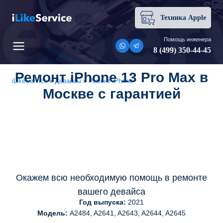
Перейти
к
Техника Apple
содержимому
Помощь инженера
8 (499) 350-44-45
Ремонт iPhone 13 Pro Max в
iLikeService
»
Девайсы
»
Ремонт iPhone
Москве с гарантией
Окажем всю необходимую помощь в ремонте
вашего девайса
Год выпуска:
2021
Модель:
A2484, A2641, A2643, A2644, A2645