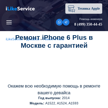
Перейти
к
Техника Apple
содержимому
Помощь инженера
8 (499) 350-44-45
Ремонт iPhone 6 Plus в
iLikeService
»
Девайсы
»
Ремонт iPhone
Москве с гарантией
Окажем всю необходимую помощь в ремонте
вашего девайса
Год выпуска:
2014
Модель:
A1522, A1524, A1593