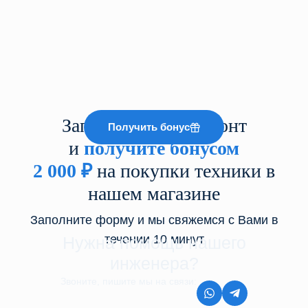
Запишитесь на ремонт
Получить бонус
и
получите бонусом
2 000
₽
на покупки техники в
нашем магазине
Заполните форму и мы свяжемся с Вами в
течении 10 минут
Нужна помощь нашего
инженера?
Звоните, пишите мы на связи:
8 (499) 350-44-45