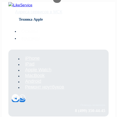
Перейти
к
Адреса сервисов в МСК
содержимому
Техника Apple
Отзывы
Контакты
iPhone
iPad
Apple Watch
MacBook
Android
Ремонт ноутбуков
Помощь инженера
8 (499) 350-44-45