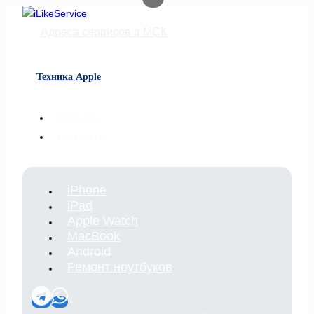
Перейти
к
Адреса сервисов в МСК
содержимому
Техника Apple
Отзывы
Контакты
iPhone
iPad
Apple Watch
MacBook
Android
Ремонт ноутбуков