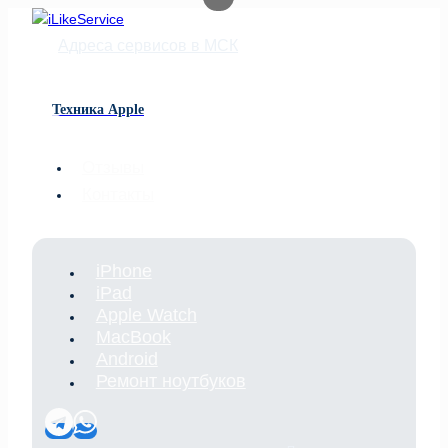
Перейти
к
Адреса сервисов в МСК
содержимому
Техника Apple
Отзывы
Контакты
iPhone
iPad
Apple Watch
MacBook
Android
Ремонт ноутбуков