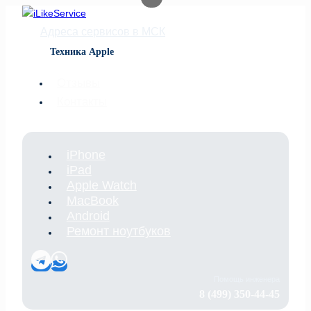
Перейти
к
Адреса сервисов в МСК
содержимому
Техника Apple
Отзывы
Контакты
iPhone
iPad
Apple Watch
MacBook
Android
Ремонт ноутбуков
Помощь инженера
8 (499) 350-44-45