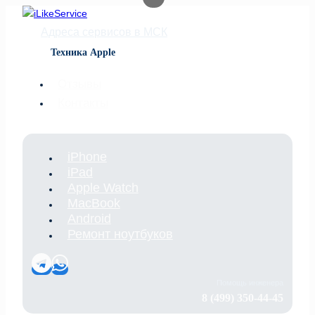
Перейти
к
Адреса сервисов в МСК
содержимому
Техника Apple
Отзывы
Контакты
iPhone
iPad
Apple Watch
MacBook
Android
Ремонт ноутбуков
Помощь инженера
8 (499) 350-44-45