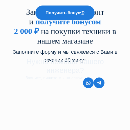
Запишитесь на ремонт
Получить бонус
и
получите бонусом
2 000
₽
на покупки техники в
нашем магазине
Заполните форму и мы свяжемся с Вами в
течении 10 минут
Нужна помощь нашего
инженера?
Звоните, пишите мы на связи:
8 (499) 350-44-45