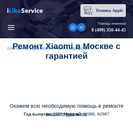
Перейти
к
Техника Apple
содержимому
Помощь инженера
8 (499) 350-44-45
Ремонт Xiaomi в Москве с
iLikeService
»
Девайсы
»
Ремонт смартфонов
гарантией
Окажем всю необходимую помощь в ремонте
вашего девайса
Год выпуска:
2023
Модель:
A2986, A2987