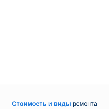
Сделаем бесплатную диагностику
Курьер бесплатно заберет
устройство
Перезвоните мне
Даю свое согласие на обработку персональных данных
Стоимость и виды
ремонта