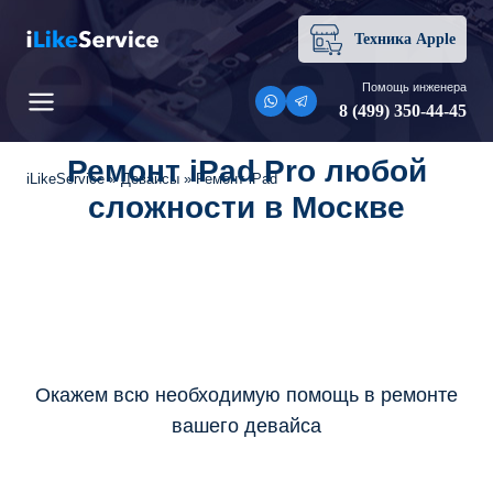
Перейти
к
Техника Apple
содержимому
Помощь инженера
8 (499) 350-44-45
Ремонт iPad Pro любой
iLikeService
»
Девайсы
»
Ремонт iPad
сложности в Москве
Окажем всю необходимую помощь в ремонте
вашего девайса